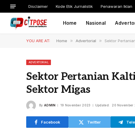
Disclaimer
Kode Etik Jurnalistik
Penawaran Iklan
Home
Nasional
Advertor
YOU ARE AT:
Home
»
Advertorial
»
Sektor Pertania
ADVERTORIAL
Sektor Pertanian Kal
Sektor Migas
By
ADMIN
19 November 2023
Updated:
20 November
Facebook
Twitter
Tel