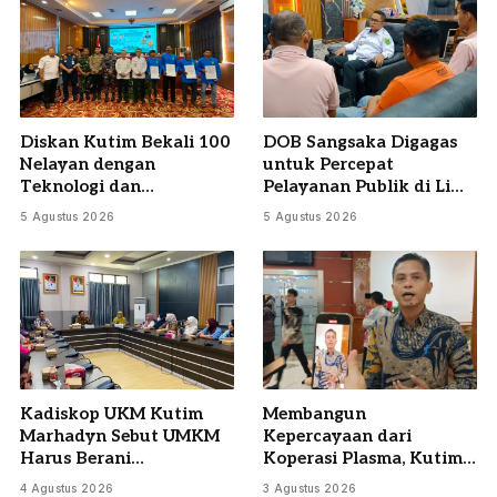
Diskan Kutim Bekali 100
DOB Sangsaka Digagas
Nelayan dengan
untuk Percepat
Teknologi dan
Pelayanan Publik di Lima
Manajemen Perikanan
Kecamatan
5 Agustus 2026
5 Agustus 2026
Kadiskop UKM Kutim
Membangun
Marhadyn Sebut UMKM
Kepercayaan dari
Harus Berani
Koperasi Plasma, Kutim
Berkembang Tanpa
Siapkan Audit
4 Agustus 2026
3 Agustus 2026