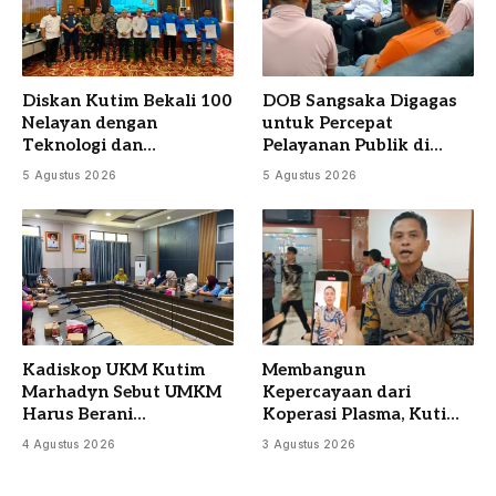
Diskan Kutim Bekali 100
DOB Sangsaka Digagas
Nelayan dengan
untuk Percepat
Teknologi dan
Pelayanan Publik di
Manajemen Perikanan
Lima Kecamatan
5 Agustus 2026
5 Agustus 2026
Kadiskop UKM Kutim
Membangun
Marhadyn Sebut UMKM
Kepercayaan dari
Harus Berani
Koperasi Plasma, Kutim
Berkembang Tanpa
Siapkan Audit
4 Agustus 2026
3 Agustus 2026
Bergantung pada Pinjol
Menyeluruh