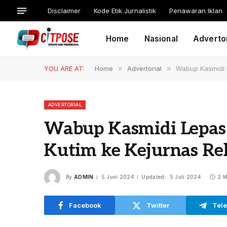
Disclaimer
Kode Etik Jurnalistik
Penawaran Iklan
Home
Nasional
Advertor
YOU ARE AT:
Home
»
Advertorial
»
Wabup Kasmidi L
ADVERTORIAL
Wabup Kasmidi Lepas 
Kutim ke Kejurnas Re
By
ADMIN
5 Juni 2024
Updated:
5 Juli 2024
2 M
Facebook
Twitter
Tel