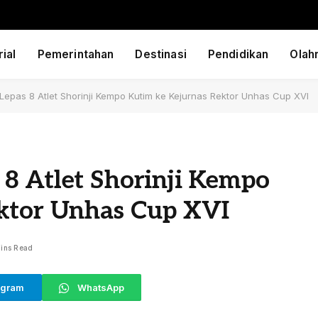
ial
Pemerintahan
Destinasi
Pendidikan
Olah
epas 8 Atlet Shorinji Kempo Kutim ke Kejurnas Rektor Unhas Cup XVI
8 Atlet Shorinji Kempo
ktor Unhas Cup XVI
ins Read
egram
WhatsApp