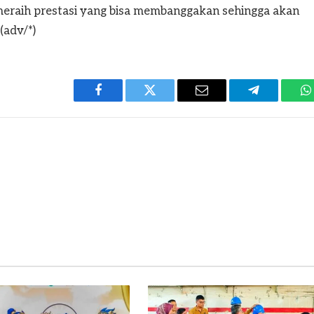
 meraih prestasi yang bisa membanggakan sehingga akan
adv/*)
Facebook
Twitter
Email
Telegram
W