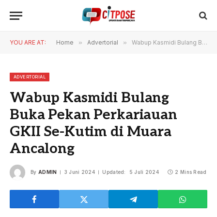
YOU ARE AT:
Home
»
Advertorial
»
Wabup Kasmidi Bulang Buka Pekan Perkariauan GKII Se-Kutim di Muara Ancalong
ADVERTORIAL
Wabup Kasmidi Bulang
Buka Pekan Perkariauan
GKII Se-Kutim di Muara
Ancalong
By
ADMIN
3 Juni 2024
Updated:
5 Juli 2024
2 Mins Read