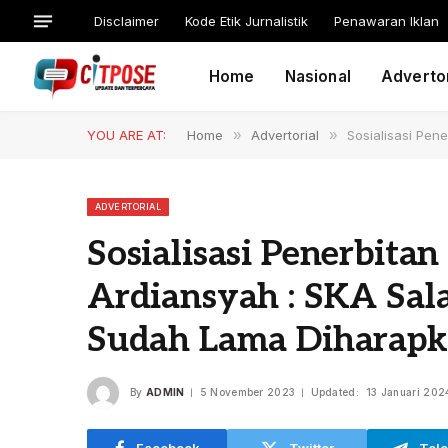
Disclaimer
Kode Etik Jurnalistik
Penawaran Iklan
Home
Nasional
Advertor
YOU ARE AT:
Home
»
Advertorial
»
Sosialisasi Pen
ADVERTORIAL
Sosialisasi Penerbitan
Ardiansyah : SKA Sal
Sudah Lama Diharap
By
ADMIN
5 November 2023
Updated:
13 Januari 202
Facebook
Twitter
Tel