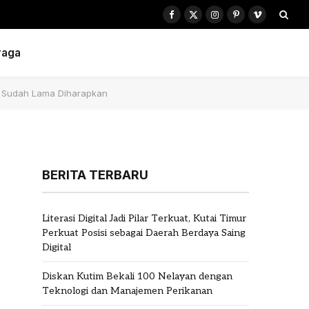
Facebook
X
Instagram
Pinterest
Vimeo
(Twitter)
raga
ng Sudah Lama Diharapkan
BERITA TERBARU
Literasi Digital Jadi Pilar Terkuat, Kutai Timur
Perkuat Posisi sebagai Daerah Berdaya Saing
Digital
Diskan Kutim Bekali 100 Nelayan dengan
Teknologi dan Manajemen Perikanan