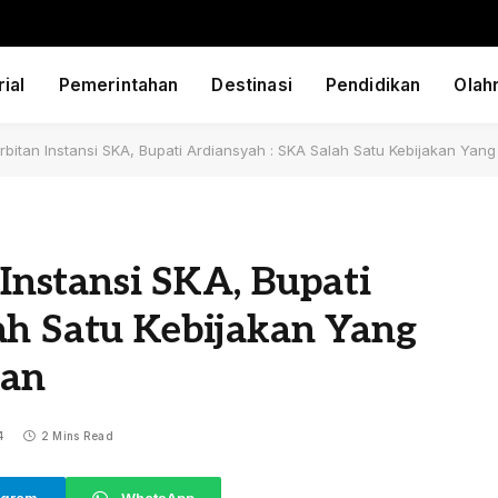
ial
Pemerintahan
Destinasi
Pendidikan
Olah
erbitan Instansi SKA, Bupati Ardiansyah : SKA Salah Satu Kebijakan Ya
 Instansi SKA, Bupati
ah Satu Kebijakan Yang
kan
4
2 Mins Read
egram
WhatsApp