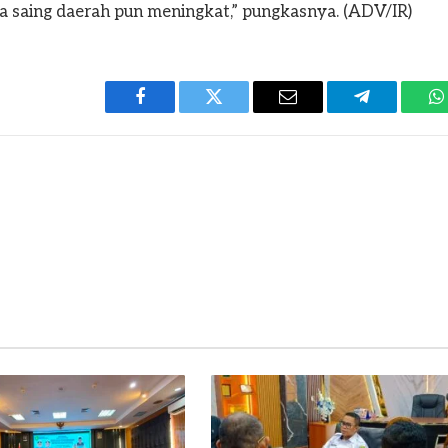
ya saing daerah pun meningkat,” pungkasnya. (ADV/IR)
Facebook
Twitter
Email
Telegram
W