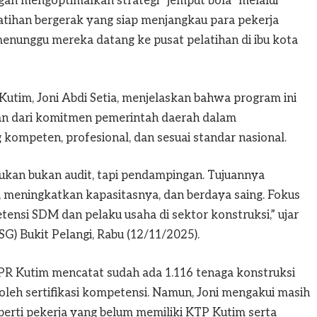
an mengoptimalkan strategi “jemput bola” melalui
latihan bergerak yang siap menjangkau para pekerja
menunggu mereka datang ke pusat pelatihan di ibu kota
Kutim, Joni Abdi Setia, menjelaskan bahwa program ini
ian dari komitmen pemerintah daerah dalam
kompeten, profesional, dan sesuai standar nasional.
ukan bukan audit, tapi pendampingan. Tujuannya
, meningkatkan kapasitasnya, dan berdaya saing. Fokus
nsi SDM dan pelaku usaha di sektor konstruksi,” ujar
SG) Bukit Pelangi, Rabu (12/11/2025).
PR Kutim mencatat sudah ada 1.116 tenaga konstruksi
oleh sertifikasi kompetensi. Namun, Joni mengakui masih
perti pekerja yang belum memiliki KTP Kutim serta