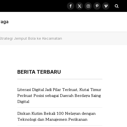
Facebook
X
Instagram
Pinterest
Vimeo
(Twitter)
raga
 Strategi Jemput Bola ke Kecamatan
BERITA TERBARU
Literasi Digital Jadi Pilar Terkuat, Kutai Timur
Perkuat Posisi sebagai Daerah Berdaya Saing
Digital
Diskan Kutim Bekali 100 Nelayan dengan
Teknologi dan Manajemen Perikanan