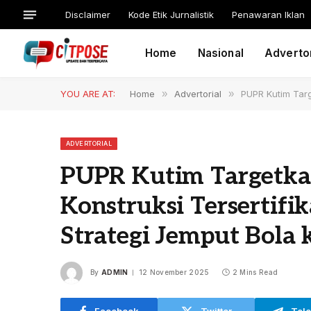
Disclaimer
Kode Etik Jurnalistik
Penawaran Iklan
Home
Nasional
Advertor
YOU ARE AT:
Home
»
Advertorial
»
PUPR Kutim Targ
ADVERTORIAL
PUPR Kutim Targetka
Konstruksi Tersertifi
Strategi Jemput Bola
By
ADMIN
12 November 2025
2 Mins Read
Facebook
Twitter
Tel