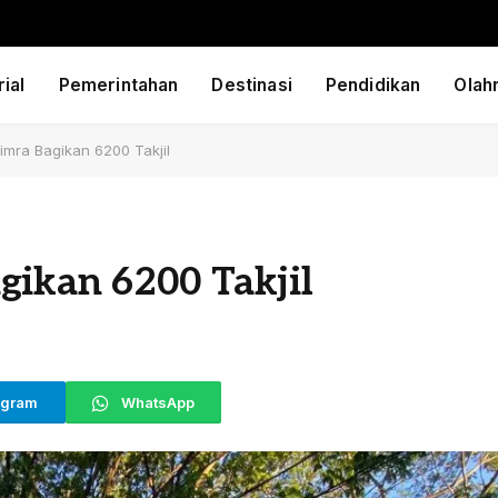
ial
Pemerintahan
Destinasi
Pendidikan
Olah
timra Bagikan 6200 Takjil
gikan 6200 Takjil
egram
WhatsApp