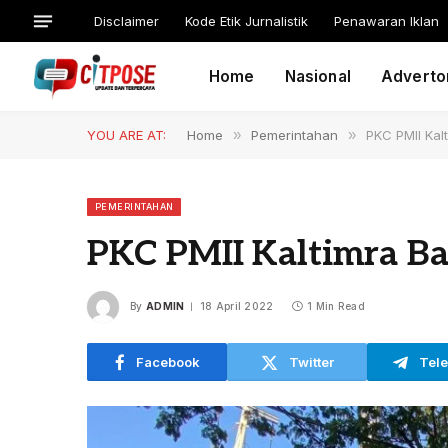
Disclaimer
Kode Etik Jurnalistik
Penawaran Iklan
Home
Nasional
Advertor
YOU ARE AT:
Home
»
Pemerintahan
»
PKC PMII Kal
PEMERINTAHAN
PKC PMII Kaltimra Ba
By
ADMIN
18 April 2022
1 Min Read
Facebook
Twitter
Tel