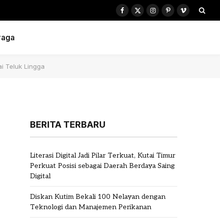
Facebook
X
Instagram
Pinterest
Vimeo
(Twitter)
raga
i Teluk Lingga
BERITA TERBARU
Literasi Digital Jadi Pilar Terkuat, Kutai Timur
Perkuat Posisi sebagai Daerah Berdaya Saing
Digital
Diskan Kutim Bekali 100 Nelayan dengan
Teknologi dan Manajemen Perikanan