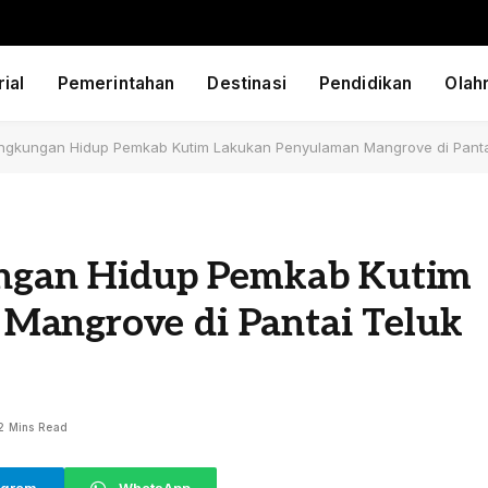
ial
Pemerintahan
Destinasi
Pendidikan
Olah
 Lingkungan Hidup Pemkab Kutim Lakukan Penyulaman Mangrove di Panta
kungan Hidup Pemkab Kutim
Mangrove di Pantai Teluk
2 Mins Read
egram
WhatsApp