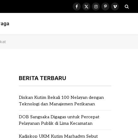
Facebook
X
Instagram
Pinterest
Vimeo
(Twitter)
raga
kat
BERITA TERBARU
Diskan Kutim Bekali 100 Nelayan dengan
Teknologi dan Manajemen Perikanan
DOB Sangsaka Digagas untuk Percepat
Pelayanan Publik di Lima Kecamatan
Kadiskop UKM Kutim Marhadyn Sebut