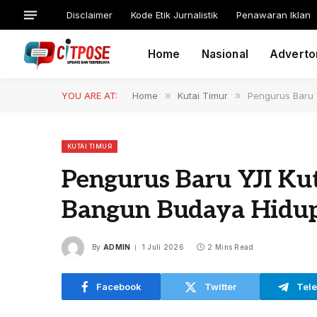
Disclaimer
Kode Etik Jurnalistik
Penawaran Iklan
Home
Nasional
Advertor
YOU ARE AT:
Home
»
Kutai Timur
»
Pengurus Baru 
KUTAI TIMUR
Pengurus Baru YJI Kut
Bangun Budaya Hidup
By
ADMIN
1 Juli 2026
2 Mins Read
Facebook
Twitter
Tel