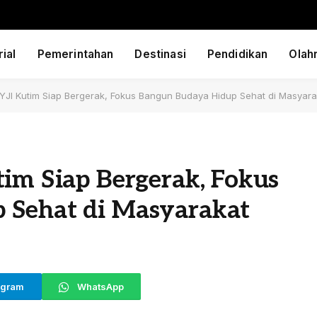
ial
Pemerintahan
Destinasi
Pendidikan
Olah
YJI Kutim Siap Bergerak, Fokus Bangun Budaya Hidup Sehat di Masyara
im Siap Bergerak, Fokus
 Sehat di Masyarakat
egram
WhatsApp