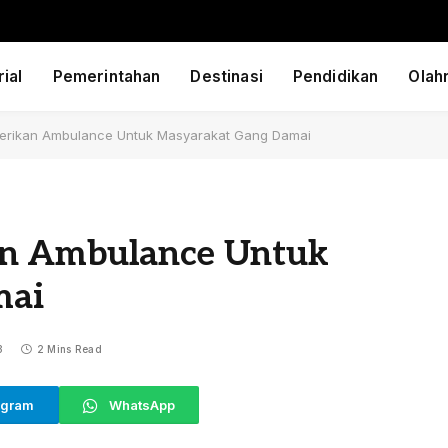
ial
Pemerintahan
Destinasi
Pendidikan
Olah
erikan Ambulance Untuk Masyarakat Gang Damai
an Ambulance Untuk
mai
3
2 Mins Read
egram
WhatsApp