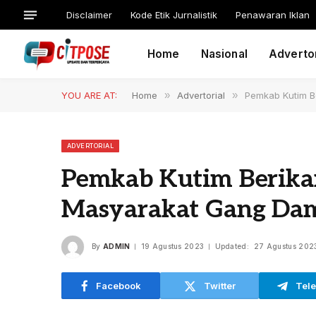
Disclaimer
Kode Etik Jurnalistik
Penawaran Iklan
Home
Nasional
Advertor
YOU ARE AT:
Home
»
Advertorial
»
Pemkab Kutim B
ADVERTORIAL
Pemkab Kutim Berik
Masyarakat Gang Da
By
ADMIN
19 Agustus 2023
Updated:
27 Agustus 202
Facebook
Twitter
Tel