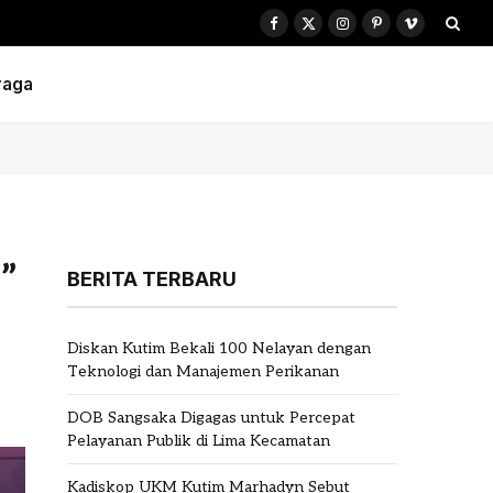
Facebook
X
Instagram
Pinterest
Vimeo
(Twitter)
raga
”
BERITA TERBARU
Diskan Kutim Bekali 100 Nelayan dengan
Teknologi dan Manajemen Perikanan
DOB Sangsaka Digagas untuk Percepat
Pelayanan Publik di Lima Kecamatan
Kadiskop UKM Kutim Marhadyn Sebut