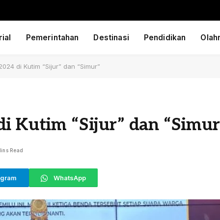
ial
Pemerintahan
Destinasi
Pendidikan
Olah
2024 di Kutim “Sijur” dan “Simur”
i Kutim “Sijur” dan “Simur
ins Read
egram
WhatsApp