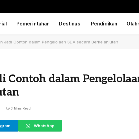
ial
Pemerintahan
Destinasi
Pendidikan
Olah
an Jadi Contoh dalam Pengelolaan SDA secara Berkelanjutan
i Contoh dalam Pengelolaa
utan
5
3 Mins Read
egram
WhatsApp