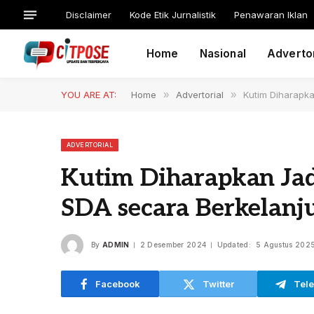
Disclaimer
Kode Etik Jurnalistik
Penawaran Iklan
Home
Nasional
Advertor
YOU ARE AT:
Home
»
Advertorial
»
Kutim Diharapk
ADVERTORIAL
Kutim Diharapkan Jad
SDA secara Berkelanj
By
ADMIN
2 Desember 2024
Updated:
5 Agustus 202
Facebook
Twitter
Tel