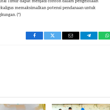
utai Timur dapat menjadi contoh dalam pengelolaan
sekaligus memaksimalkan potensi pendanaan untuk
ungan. (*)
Facebook
Twitter
Email
Telegram
W