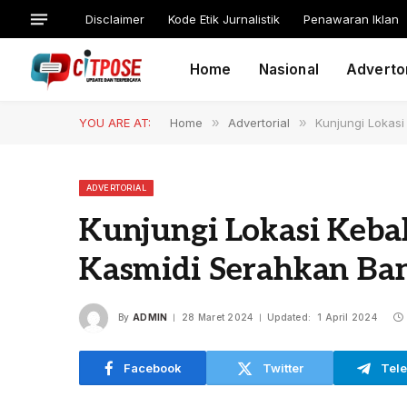
Disclaimer
Kode Etik Jurnalistik
Penawaran Iklan
Home
Nasional
Advertor
YOU ARE AT:
Home
»
Advertorial
»
Kunjungi Lokas
ADVERTORIAL
Kunjungi Lokasi Keba
Kasmidi Serahkan Ba
By
ADMIN
28 Maret 2024
Updated:
1 April 2024
Facebook
Twitter
Tel