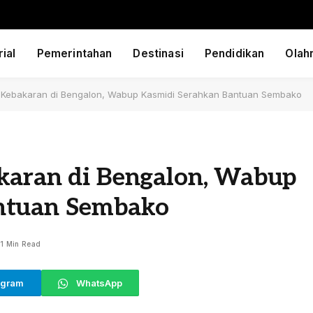
ial
Pemerintahan
Destinasi
Pendidikan
Olah
i Kebakaran di Bengalon, Wabup Kasmidi Serahkan Bantuan Sembako
karan di Bengalon, Wabup
ntuan Sembako
1 Min Read
egram
WhatsApp