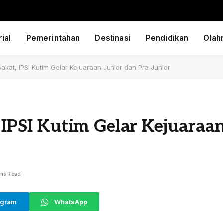
ial
Pemerintahan
Destinasi
Pendidikan
Olah
bakat, IPSI Kutim Gelar Kejuaraan Junior dan Pra Junior
, IPSI Kutim Gelar Kejuaraa
ins Read
egram
WhatsApp