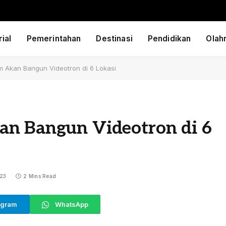
ial
Pemerintahan
Destinasi
Pendidikan
Olah
m Akan Bangun Videotron di 6 Lokasi
an Bangun Videotron di 6
23
2 Mins Read
egram
WhatsApp