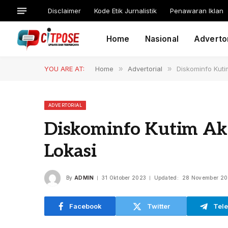
Disclaimer
Kode Etik Jurnalistik
Penawaran Iklan
Home
Nasional
Advertor
YOU ARE AT:
Home
»
Advertorial
»
Diskominfo Kuti
ADVERTORIAL
Diskominfo Kutim Ak
Lokasi
By
ADMIN
31 Oktober 2023
Updated:
28 November 20
Facebook
Twitter
Tel