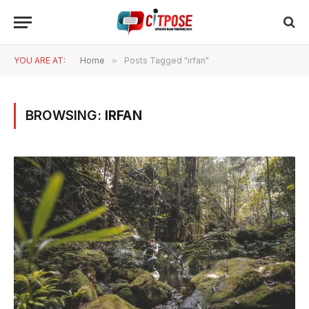
YOU ARE AT:
Home
»
Posts Tagged "irfan"
BROWSING:
IRFAN