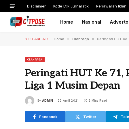
Disclaimer
Kode Etik Jurnalistik
Penawaran Iklan
Home
Nasional
Advertor
YOU ARE AT:
Home
»
Olahraga
»
Peringati HUT Ke
OLAHRAGA
Peringati HUT Ke 71,
Liga 1 Musim Depan
By
ADMIN
22 April 2021
2 Mins Read
Facebook
Twitter
Tel