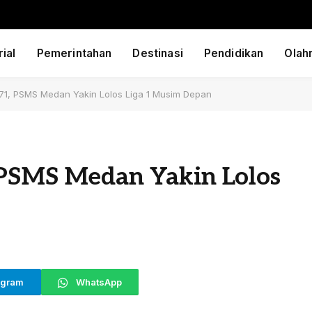
ial
Pemerintahan
Destinasi
Pendidikan
Olah
 71, PSMS Medan Yakin Lolos Liga 1 Musim Depan
 PSMS Medan Yakin Lolos
egram
WhatsApp