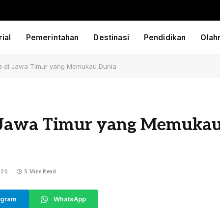
ial
Pemerintahan
Destinasi
Pendidikan
Olah
ta di Jawa Timur yang Memukau Dunia
di Jawa Timur yang Memuka
020
5 Mins Read
egram
WhatsApp