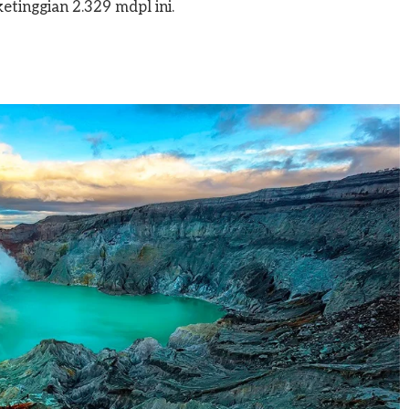
etinggian 2.329 mdpl ini.