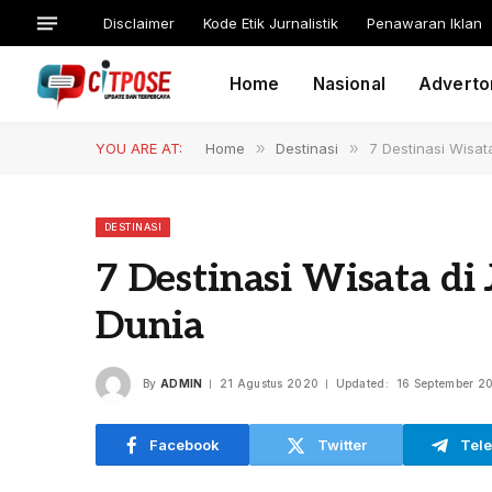
Disclaimer
Kode Etik Jurnalistik
Penawaran Iklan
Home
Nasional
Advertor
YOU ARE AT:
Home
»
Destinasi
»
7 Destinasi Wisa
DESTINASI
7 Destinasi Wisata 
Dunia
By
ADMIN
21 Agustus 2020
Updated:
16 September 2
Facebook
Twitter
Tel