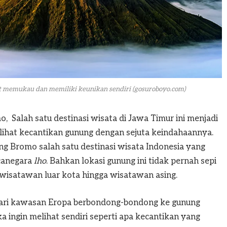
t memukau dan memiliki keunikan sendiri (gosuroboyo.com)
 Salah satu destinasi wisata di Jawa Timur ini menjadi
elihat kecantikan gunung dengan sejuta keindahaannya.
ng Bromo salah satu destinasi wisata Indonesia yang
canegara
lho
. Bahkan lokasi gunung ini tidak pernah sepi
 wisatawan luar kota hingga wisatawan asing.
g dari kawasan Eropa berbondong-bondong ke gunung
 ingin melihat sendiri seperti apa kecantikan yang