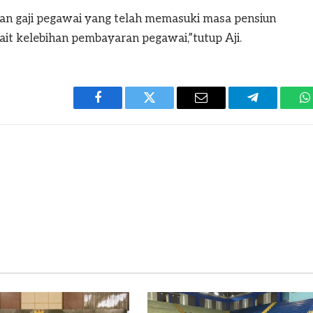
aran gaji pegawai yang telah memasuki masa pensiun
kait kelebihan pembayaran pegawai,”tutup Aji.
Facebook
Twitter
Email
Telegram
W