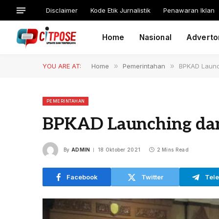
Disclaimer
Kode Etik Jurnalistik
Penawaran Iklan
Home
Nasional
Advertor
YOU ARE AT:
Home
»
Pemerintahan
»
BPKAD Launc
PEMERINTAHAN
BPKAD Launching dan
By
ADMIN
18 Oktober 2021
2 Mins Read
Facebook
Twitter
Tel